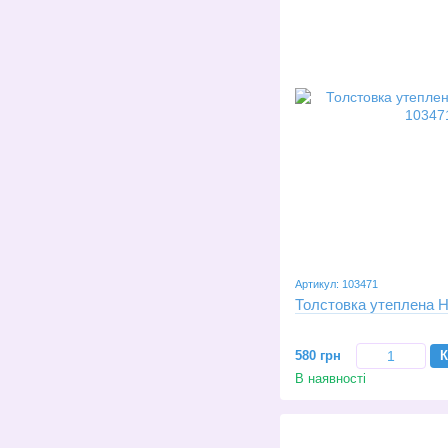
Артикул: 103471
Толстовка утеплена H
580 грн
К
В наявності