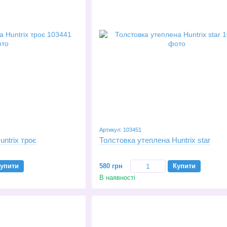
Артикул: 103451
ntrix троє
Толстовка утеплена Huntrix star
упити
580 грн
Купити
В наявності