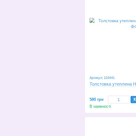
Артикул: 103441
Толстовка утеплена Hu
580 грн
К
В наявності