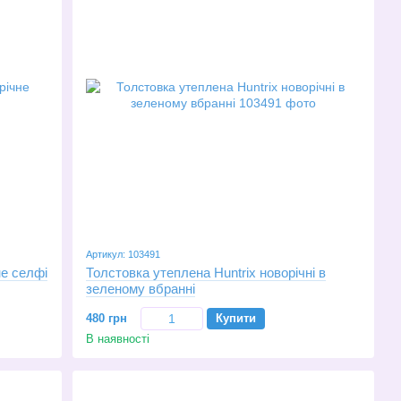
Артикул: 103491
не селфі
Толстовка утеплена Huntrix новорічні в
зеленому вбранні
480 грн
Купити
В наявності