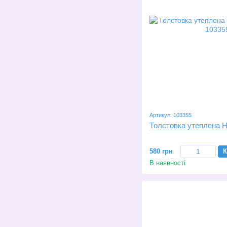
Артикул: 103355
Толстовка утеплена Hu
580 грн
К
В наявності