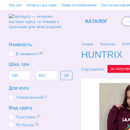
Перейти до основного контенту
Про нас
Оплата і доставка
Обмін та повернення
Контактна інфор
КАТАЛОГ
Наявність
Головна
Тематичні
HUNT
HUNTRIX
32
В наявності
Ціна, грн
за популяр
Сортування:
Від Ціна, грн
До Ціна, грн
ОК
Для кого
1
Універсальний
Вид одягу
17
Толстовка
11
Футболка