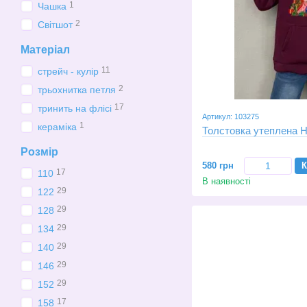
1
Чашка
2
Світшот
Матеріал
11
стрейч - кулір
2
трьохнитка петля
17
тринить на флісі
Артикул: 103275
1
кераміка
Толстовка утеплена Hu
Розмір
580 грн
К
17
110
В наявності
29
122
29
128
29
134
29
140
29
146
29
152
17
158