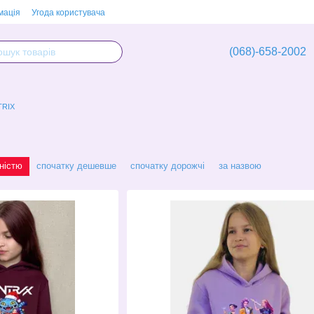
мація
Угода користувача
(068)-658-2002
RIX
ністю
спочатку дешевше
спочатку дорожчі
за назвою