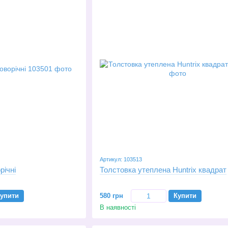
Артикул: 103513
річні
Толстовка утеплена Huntrix квадрат
упити
580 грн
Купити
В наявності