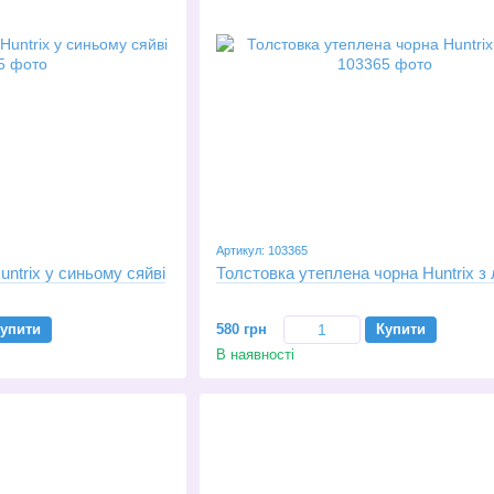
Артикул: 103365
ntrix у синьому сяйві
Толстовка утеплена чорна Huntrix з 
упити
580 грн
Купити
В наявності