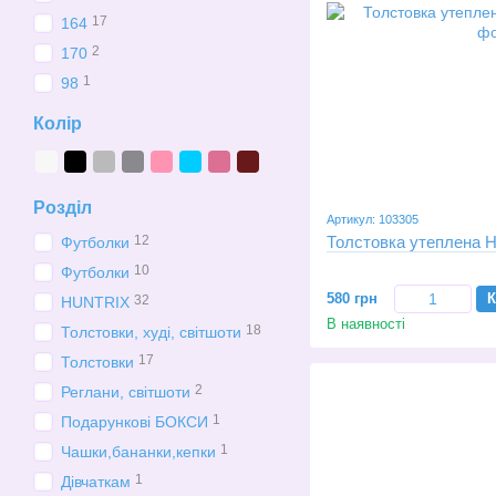
17
164
2
170
1
98
Колір
Розділ
Артикул: 103305
12
Толстовка утеплена Hu
Футболки
10
Футболки
580 грн
К
32
HUNTRIX
В наявності
18
Толстовки, худі, світшоти
17
Толстовки
2
Реглани, світшоти
1
Подарункові БОКСИ
1
Чашки,бананки,кепки
1
Дівчаткам