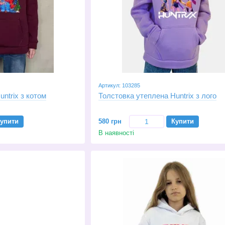
Артикул: 103285
ntrix з котом
Толстовка утеплена Huntrix з лого
упити
580 грн
Купити
В наявності