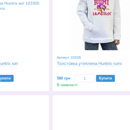
Артикул: 103335
ntrix кит
Толстовка утеплена Huntrix rumi
упити
580 грн
Купити
В наявності