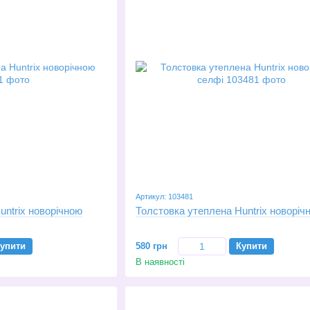
Артикул: 103481
untrix новорічною
Толстовка утеплена Huntrix новоріч
упити
580 грн
Купити
В наявності