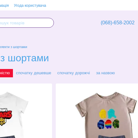
мація
Угода користувача
(068)-658-2002
плекти з шортами
 з шортами
ністю
спочатку дешевше
спочатку дорожчі
за назвою