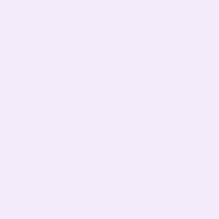
Каталог
Клієнтам
До школи
Вхід до кабінету
Тематичні
Про нас
Подарункові БОКСИ
Оплата і доставка
Дорослі діти (від 5 років)
Обмін та повернення
Дівчаткам
Контактна інформація
Хлопчикам
Угода користувача
Малюкам
Ми в соцмережах
Тато, мама, фемелілук
ПАТРИОТИЧНІ
День Народження
Чашки,бананки,кепки
Пледи, подушки
Сумка- шопер
Базові футболки
ВЕЛИКИЙ РОЗПРОДАЖ!
Halloween shop
Happy Easter!
До Дня всіх закоханих!