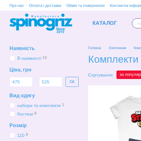
Перейти до основного контенту
Про нас
Оплата і доставка
Обмін та повернення
Контактна інфор
КАТАЛОГ
Наявність
Головна
Хлопчикам
Ком
Комплекти
10
В наявності
Ціна, грн
за популяр
Сортування:
Від Ціна, грн
До Ціна, грн
ОК
Вид одягу
1
набори та комплекти
8
Костюм
Розмір
9
110