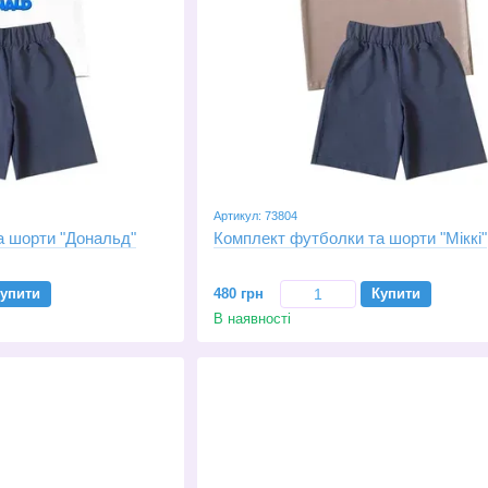
Артикул: 73804
а шорти "Дональд"
Комплект футболки та шорти "Міккі"
упити
480 грн
Купити
В наявності