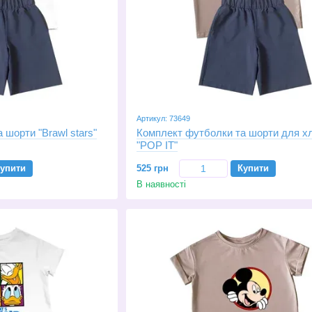
Артикул: 73649
 шорти "Brawl stars"
Комплект футболки та шорти для х
"POP IT"
упити
525 грн
Купити
В наявності