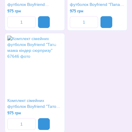
футболок Boyfriend
футболок Boyfriend "Папа
"Принцеса 1 рік - Мишки
Босса Мама Босса"
975 грн
975 грн
тедді"
Комплект сімейних
футболок Boyfriend "Тато
мама кіндер сюрпризу"
975 грн