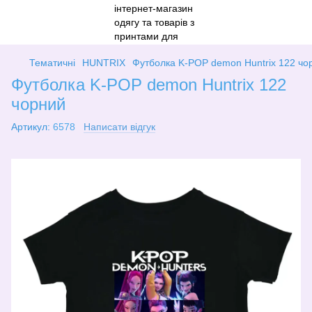
Тематичні
HUNTRIX
Футболка K-POP demon Huntrix 122 чо
Футболка K-POP demon Huntrix 122
чорний
Артикул:
6578
Написати відгук