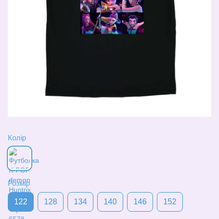
Колір
Розмір
122
128
134
140
146
152