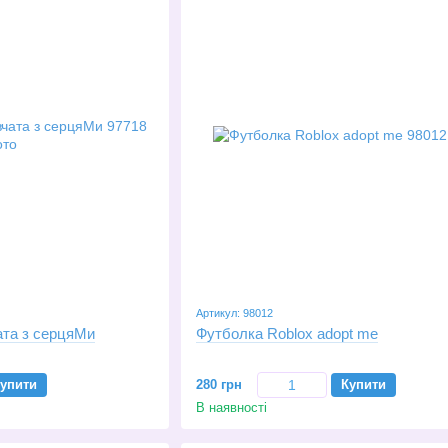
Артикул: 98012
ата з серцяМи
Футболка Roblox adopt me
упити
280 грн
Купити
В наявності