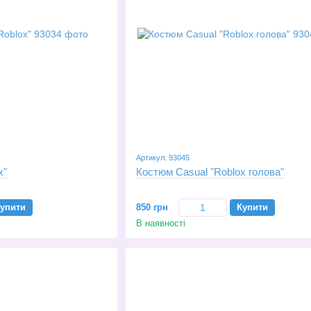
Артикул: 93045
x"
Костюм Casual "Roblox голова"
упити
850 грн
Купити
В наявності