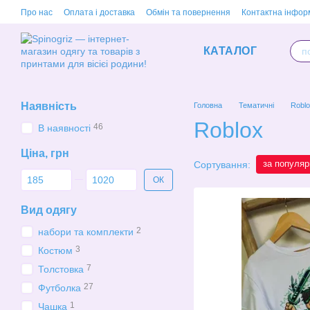
Перейти до основного контенту
Про нас
Оплата і доставка
Обмін та повернення
Контактна інфор
КАТАЛОГ
Наявність
Головна
Тематичні
Robl
Roblox
46
В наявності
Ціна, грн
за популяр
Сортування:
Від Ціна, грн
До Ціна, грн
ОК
Вид одягу
2
набори та комплекти
3
Костюм
7
Толстовка
27
Футболка
1
Чашка