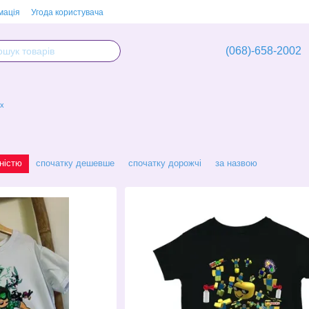
мація
Угода користувача
(068)-658-2002
ox
ністю
спочатку дешевше
спочатку дорожчі
за назвою