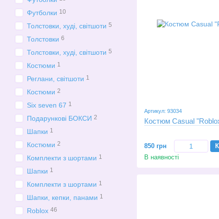
10
Футболки
5
Толстовки, худі, світшоти
6
Толстовки
5
Толстовки, худі, світшоти
1
Костюми
1
Реглани, світшоти
2
Костюми
1
Six seven 67
Артикул: 93034
2
Подарункові БОКСИ
Костюм Casual "Roblo
1
Шапки
2
Костюми
850 грн
К
В наявності
1
Комплекти з шортами
1
Шапки
1
Комплекти з шортами
1
Шапки, кепки, панами
46
Roblox