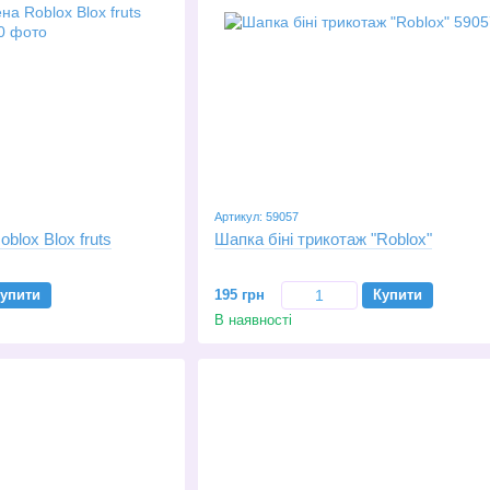
Артикул: 59057
blox Blox fruts
Шапка біні трикотаж "Roblox"
упити
195 грн
Купити
В наявності