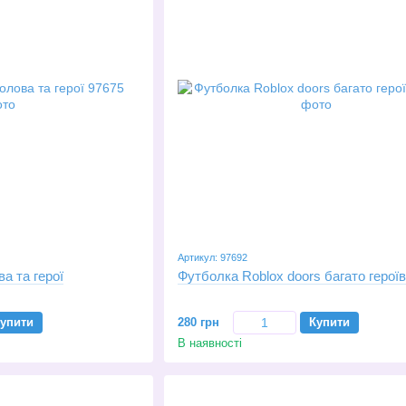
Артикул: 97692
а та герої
Футболка Roblox doors багато героїв
упити
280 грн
Купити
В наявності