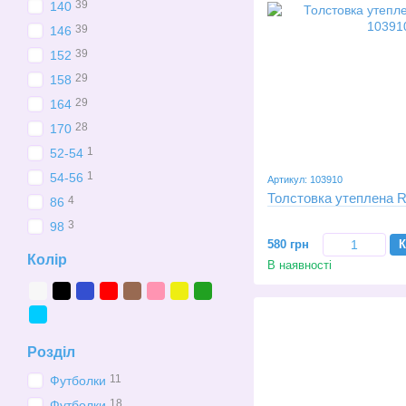
39
140
39
146
39
152
29
158
29
164
28
170
1
52-54
1
54-56
Артикул: 103910
Толстовка утеплена Ro
4
86
3
98
580 грн
К
Колір
В наявності
Розділ
11
Футболки
18
Футболки