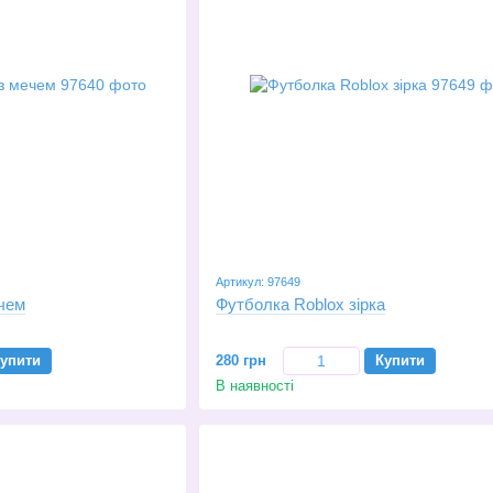
Артикул: 97649
ечем
Футболка Roblox зірка
упити
280 грн
Купити
В наявності