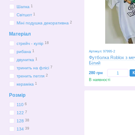
1
Шапка
1
Світшот
2
Міні подушка декоративна
Матеріал
18
стрейч - кулір
1
рибана
Артикул: 97995-2
Футболка Roblox з меч
1
двунитка
Білий
7
тринить на флісі
280 грн
К
2
тренить петля
В наявності
1
кераміка
Розмір
6
110
7
122
38
128
39
134