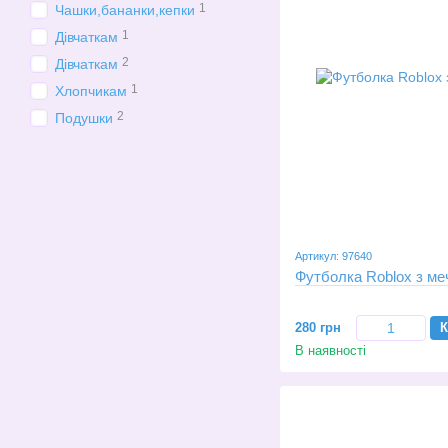
1
Чашки,бананки,кепки
1
Дівчаткам
2
Дівчаткам
1
Хлопчикам
2
Подушки
Артикул: 97640
Футболка Roblox з м
280 грн
К
В наявності