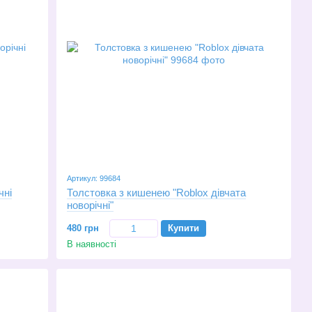
Артикул: 99684
чні
Толстовка з кишенею "Roblox дівчата
новорічні"
480 грн
Купити
В наявності