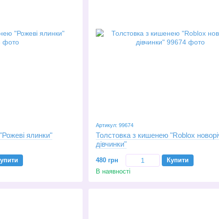
Артикул: 99674
"Рожеві ялинки"
Толстовка з кишенею "Roblox новорі
дівчинки"
упити
480 грн
Купити
В наявності