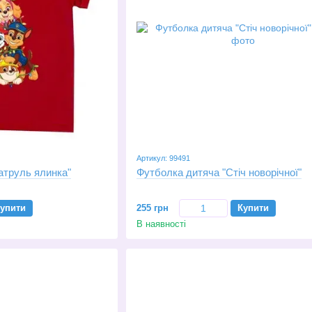
Артикул: 99491
атруль ялинка"
Футболка дитяча "Стіч новорічної"
упити
255 грн
Купити
В наявності