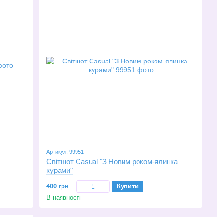
Артикул: 99951
Світшот Casual "З Новим роком-ялинка
курами"
400 грн
Купити
В наявності