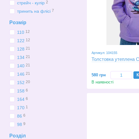
2
стрейч - кулір
7
тринить на флісі
Розмір
12
110
12
122
21
128
Артикул: 104155
21
134
Толстовка утеплена С
21
140
21
146
580 грн
К
В наявності
20
152
6
158
6
164
1
170
6
86
9
98
Розділ