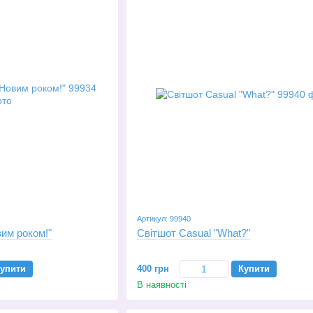
Артикул: 99940
вим роком!"
Світшот Casual "What?"
упити
400 грн
Купити
В наявності