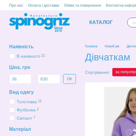
Перейти до основного контенту
Про нас
Оплата і доставка
Обмін та повернення
Контактна інфор
КАТАЛОГ
Наявність
Головна
Новий рік
Дівча
Дівчаткам
21
В наявності
Ціна, грн
за популяр
Сортування:
Від Ціна, грн
До Ціна, грн
ОК
Вид одягу
11
Толстовка
2
Футболка
7
Світшот
Матеріал