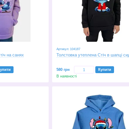
Артикул: 104187
тіч на санях
Толстовка утеплена Стіч в шапці си
упити
580 грн
Купити
В наявності