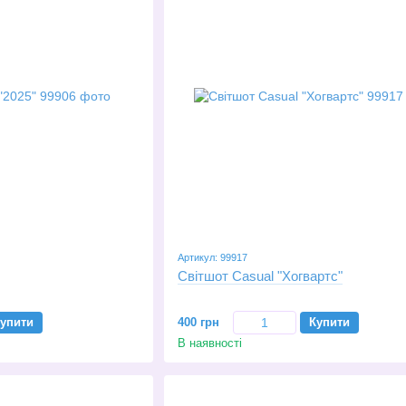
Артикул: 99917
Світшот Casual "Хогвартс"
упити
400 грн
Купити
В наявності