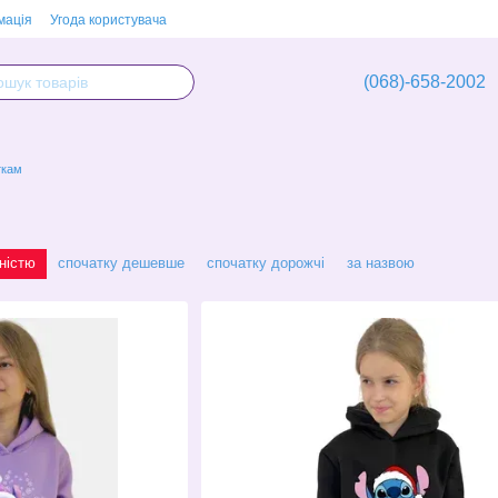
мація
Угода користувача
(068)-658-2002
ткам
ністю
спочатку дешевше
спочатку дорожчі
за назвою