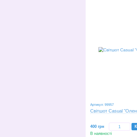
Артикул: 99957
Світшот Casual "Олен
400 грн
К
В наявності