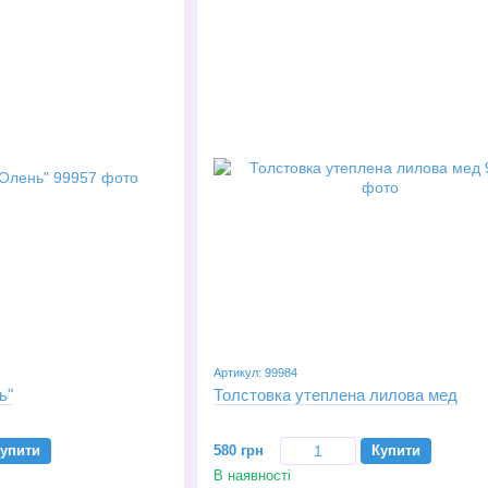
Артикул: 99984
ь"
Толстовка утеплена лилова мед
упити
580 грн
Купити
В наявності