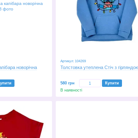
Артикул: 104269
апібара новорічна
Толстовка утеплена Стіч з гірляндо
упити
580 грн
Купити
В наявності