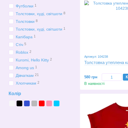
1
Футболки
8
Толстовки, худі, світшоти
8
Толстовки
1
Толстовки, худі, світшоти
1
Капібара
5
Стіч
2
Roblox
Артикул: 104238
2
Kuromi, Hello Kitty
Толстовка утеплена к
1
Among us
21
Дівчаткам
580 грн
К
2
Хлопчикам
В наявності
Колір