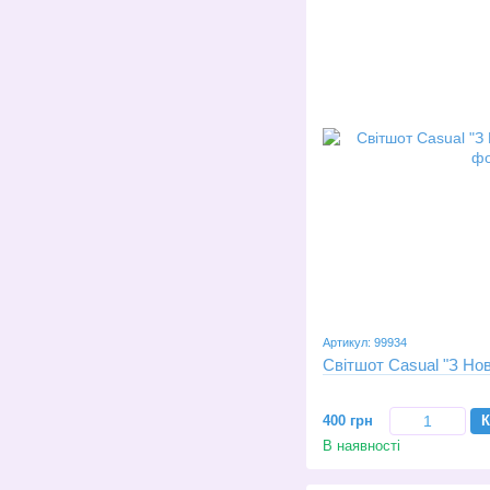
Артикул: 99934
Світшот Casual "З Но
400 грн
К
В наявності