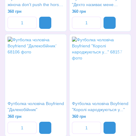
жіноча don't push the horse
"Дехто називає мене
не гони коней
фермером..."
360 грн
360 грн
Футболка чоловіча Boyfriend
Футболка чоловіча Boyfriend
"Далекобійник"
"Королі народжуються у..."
360 грн
360 грн