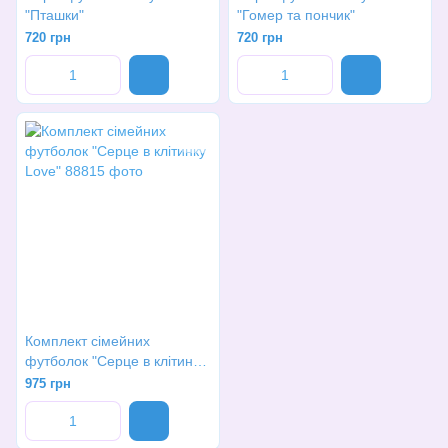
"Пташки"
"Гомер та пончик"
720 грн
720 грн
Комплект сімейних
футболок "Серце в клітинку
Love"
975 грн