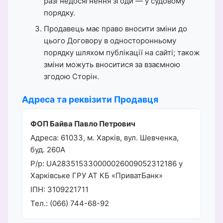
разі недосягнення згоди — у судовому
порядку.
Продавець має право вносити зміни до
цього Договору в односторонньому
порядку шляхом публікації на сайті; також
зміни можуть вноситися за взаємною
згодою Сторін.
Адреса та реквізити Продавця
ФОП Байва Павло Петрович
Адреса: 61033, м. Харків, вул. Шевченка,
буд. 260А
Р/р: UA283515330000026009052312186 у
Харкiвське ГРУ АТ КБ «ПриватБанк»
ІПН: 3109221711
Тел.: (066) 744-68-92