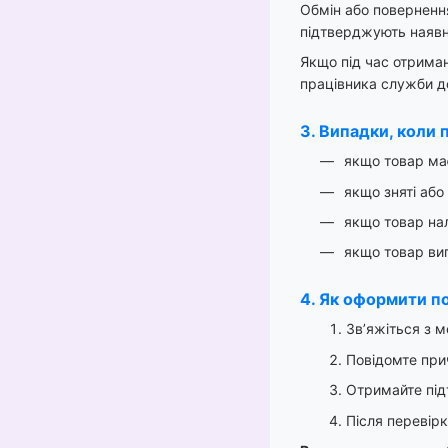
Обмін або поверненн
підтверджують наявн
Якщо під час отриман
працівника служби до
3. Випадки, коли
якщо товар ма
якщо зняті або
якщо товар нал
якщо товар виг
4. Як оформити п
Зв’яжіться з 
Повідомте прич
Отримайте під
Після перевірк