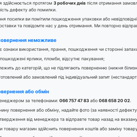
я здійснюється протягом
3 робочих днів
після отримання замовл
ість дефекту або помилки.
ня посилки ви помітили пошкодження упаковки або невідповідніс
ставки та повідомте нас у день отримання. Ми повторно відпра
 повернення неможливе
є ознаки використання, прання, пошкодження чи сторонні запах
 пошкоджені ярлики, пломби, відсутнє пакування;
ежить до категорій, що не підлягають поверненню (нижня білизн
отовлений або замовлений під індивідуальний запит (нестандартн
овернення або обмін
менеджером за телефонами:
066 757 47 83
або
068 658 20 02
.
ину повернення або обміну, надайте фото (за наявності дефекту
твердження від менеджера та відправте товар назад на вказан
и товару магазин здійснить повернення коштів або заміну товару