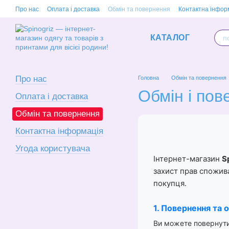
Перейти до основного контенту
Про нас
Оплата і доставка
Обмін та повернення
Контактна інфор
КАТАЛОГ
Про нас
Головна
Обмін та повернення
Обмін і пов
Оплата і доставка
Обмін та повернення
Контактна інформація
Угода користувача
Інтернет-магазин
S
захист прав спожива
покупця.
1. Повернення та 
Ви можете повернути