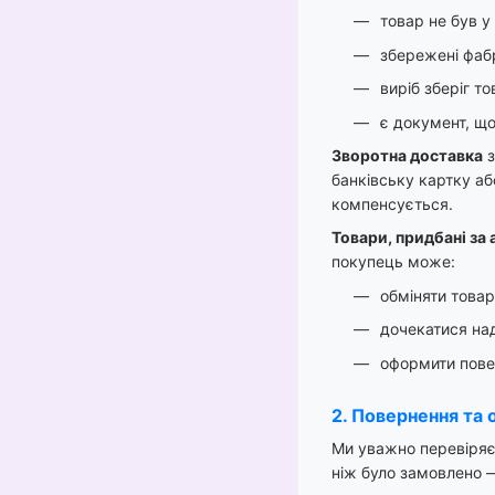
товар не був у
збережені фабр
виріб зберіг т
є документ, що
Зворотна доставка
з
банківську картку а
компенсується.
Товари, придбані за 
покупець може:
обміняти товар
дочекатися на
оформити пове
2. Повернення та 
Ми уважно перевіряє
ніж було замовлено 