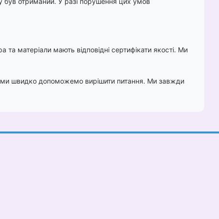
му був отриманий. У разі порушення цих умов
а та матеріали мають відповідні сертифікати якості. Ми
, і ми швидко допоможемо вирішити питання. Ми завжди
Контактна інформація
(068)-658-2002
(068)-658-2002
spinogrizbox@gmail.com
Передзвонити вам?
м. Харків, провулок Гладкий,5
Мапа проїзду