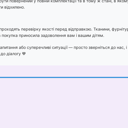
ути повернений у повній комплектації та в тому ж стані, в яко
и відхилено.
проходять перевірку якості перед відправкою. Тканини, фурнітур
 покупка приносила задоволення вам і вашим дітям.
апитання або суперечливі ситуації — просто зверніться до нас
 до діалогу 💙
Каталог
Клієнтам
До школи
Вхід до кабінету
Тематичні
Про нас
Подарункові БОКСИ
Оплата і доставка
Дорослі діти (від 5 років)
Обмін та повернення
Дівчаткам
Контактна інформація