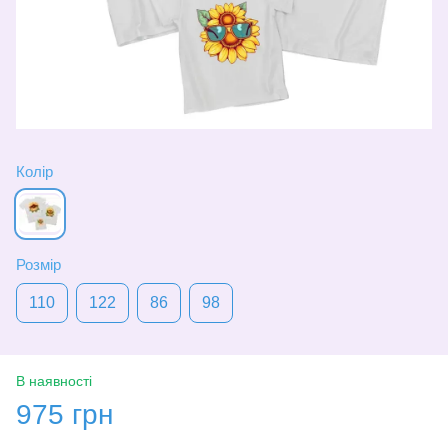
Колір
Розмір
110
122
86
98
В наявності
975 грн