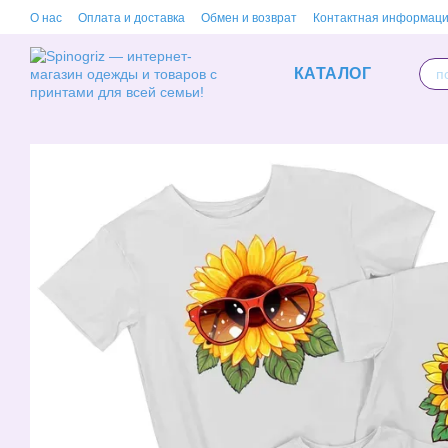
Перейти к основному контенту
О нас
Оплата и доставка
Обмен и возврат
Контактная информац
КАТАЛОГ