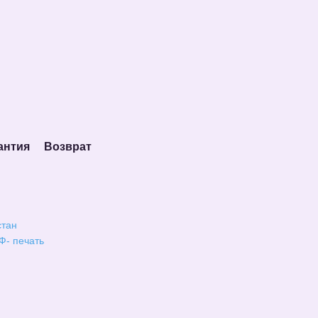
антия
Возврат
стан
Ф- печать