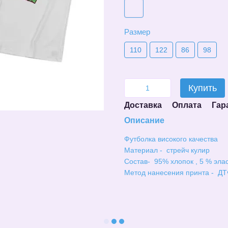
Размер
110
122
86
98
Купить
Доставка
Оплата
Гар
Описание
Футболка високого качества
Материал - стрейч кулир
Состав- 95% хлопок , 5 % эла
Метод нанесения принта - ДТ