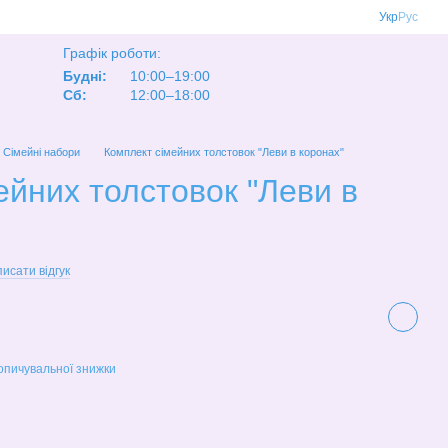
Укр
Рус
Графік роботи:
Будні:
10:00–19:00
Сб:
12:00–18:00
Сімейні набори
Комплект сімейних толстовок "Леви в коронах"
ейних толстовок "Леви в
исати відгук
опичувальної знижки