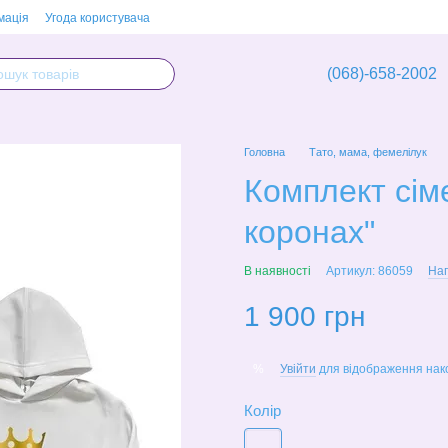
мація
Угода користувача
(068)-658-2002
Головна
Тато, мама, фемелілук
Комплект сім
коронах"
В наявності
Артикул: 86059
Нап
1 900 грн
Увійти
для відображення нак
%
Колір