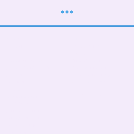
Каталог
Клієнтам
До школи
Вхід до кабінету
Тематичні
Про нас
Подарункові БОКСИ
Оплата і доставка
Дорослі діти (від 5 років)
Обмін та повернення
Дівчаткам
Контактна інформація
Хлопчикам
Угода користувача
Малюкам
Ми в соцмережах
Тато, мама, фемелілук
ПАТРИОТИЧНІ
День Народження
Чашки,бананки,кепки
Пледи, подушки
Сумка- шопер