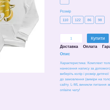
Розмір
110
122
86
98
Купити
Доставка
Оплата
Гар
Опис
Характеристика: Комплект толс
нанесення напису за допомого
виберіть колір і розмір дитячо
до замовлення (виміри на толст
сайту. L-ML виникли питання 
onlaine чату!