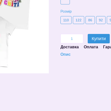
Розмір
110
122
86
92
Купити
Доставка
Оплата
Гар
Опис