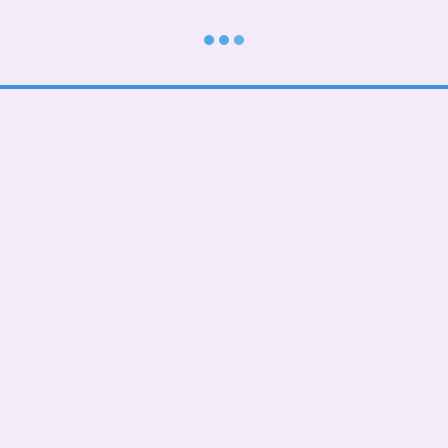
Каталог
Клієнтам
До школи
Вхід до кабінету
Тематичні
Про нас
Подарункові БОКСИ
Оплата і доставка
Дорослі діти (від 5 років)
Обмін та повернення
Дівчаткам
Контактна інформація
Хлопчикам
Угода користувача
Малюкам
Ми в соцмережах
Тато, мама, фемелілук
ПАТРИОТИЧНІ
День Народження
Чашки,бананки,кепки
Пледи, подушки
Сумка- шопер