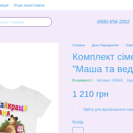
мація
Угода користувача
(068)-658-2002
Головна
День Народження
Комп
Комплект сім
"Маша та вед
В наявності
Артикул: 63949
Нап
1 210 грн
Увійти
для відображення нак
%
Колір