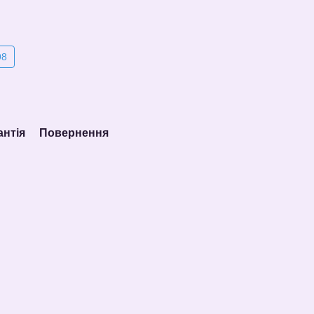
98
антія
Повернення