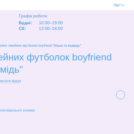
Укр
Рус
Графік роботи:
Будні:
10:00–19:00
Сб:
12:00–18:00
лект сімейних футболок boyfriend "Маша та ведмідь"
ейних футболок boyfriend
мідь"
исати відгук
опичувальної знижки