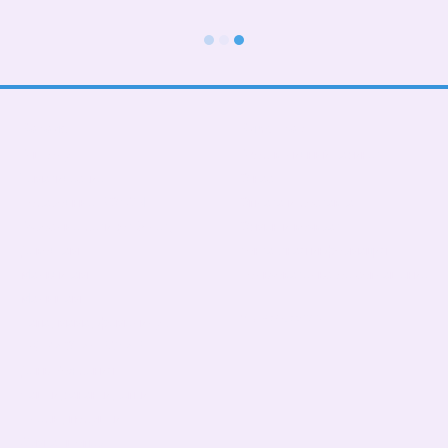
Каталог
Клиентам
В школу
Вход в личный кабинет
Тематические
О нас
Подарочные БОКСЫ
Оплата и доставка
Взрослые дети (от 5 лет)
Обмен и возврат
Девочкам
Контактная информация
Мальчикам
Пользовательское соглашение
Малышам
Мы в соцсетях
Папа, мама, фемелилук
ПАТРИОТИЧЕСКИЕ
День Рождения
Чашки,бананки,кепки
Пледы, подушки
Сумка- шопер