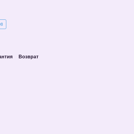
98
антия
Возврат