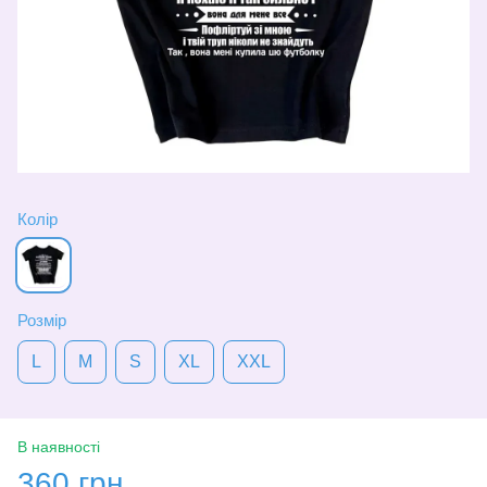
Колір
Розмір
L
M
S
XL
XXL
В наявності
360 грн