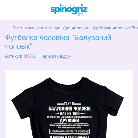
Тато, мама, фемелілук
Для чоловіків
Футболка чоловіча "Ба
Футболка чоловіча "Балуваний
чоловік"
Артикул:
98792
Написати відгук