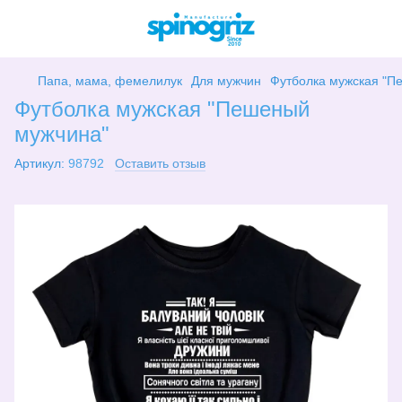
Папа, мама, фемелилук
Для мужчин
Футболка мужская "П
Футболка мужская "Пешеный
мужчина"
Артикул:
98792
Оставить отзыв