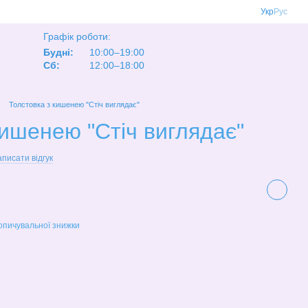
Укр
Рус
Графік роботи:
Будні:
10:00–19:00
Сб:
12:00–18:00
Толстовка з кишенею "Стіч виглядає"
кишенею "Стіч виглядає"
писати відгук
опичувальної знижки