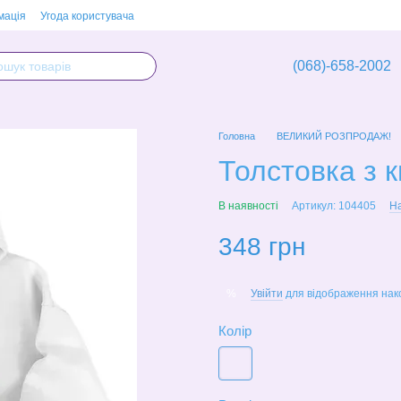
мація
Угода користувача
(068)-658-2002
Головна
ВЕЛИКИЙ РОЗПРОДАЖ!
Толстовка з 
В наявності
Артикул: 104405
На
348 грн
Увійти
для відображення нак
%
Колір