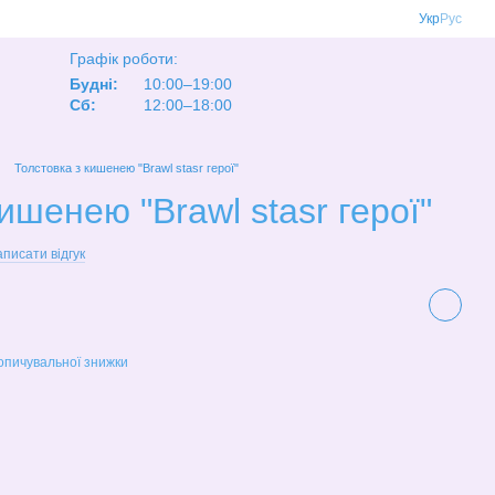
Укр
Рус
Графік роботи:
Будні:
10:00–19:00
Сб:
12:00–18:00
Толстовка з кишенею "Brawl stasr герої"
ишенею "Brawl stasr герої"
писати відгук
опичувальної знижки