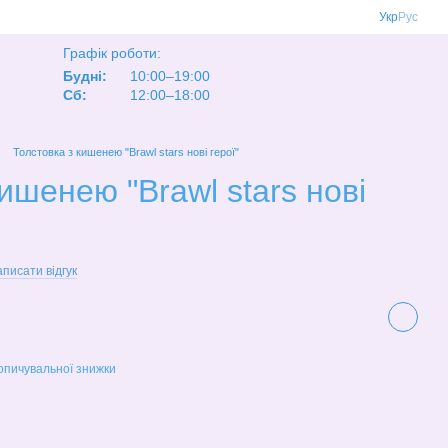
Укр
Рус
Графік роботи:
Будні:
10:00–19:00
Сб:
12:00–18:00
Толстовка з кишенею "Brawl stars нові герої"
ишенею "Brawl stars нові
писати відгук
опичувальної знижки