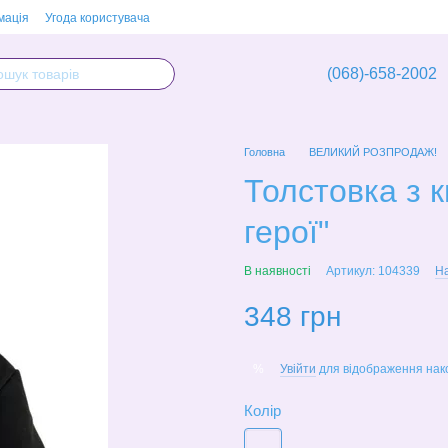
мація
Угода користувача
(068)-658-2002
Головна
ВЕЛИКИЙ РОЗПРОДАЖ!
Толстовка з к
герої"
В наявності
Артикул: 104339
На
348 грн
Увійти
для відображення нак
%
Колір