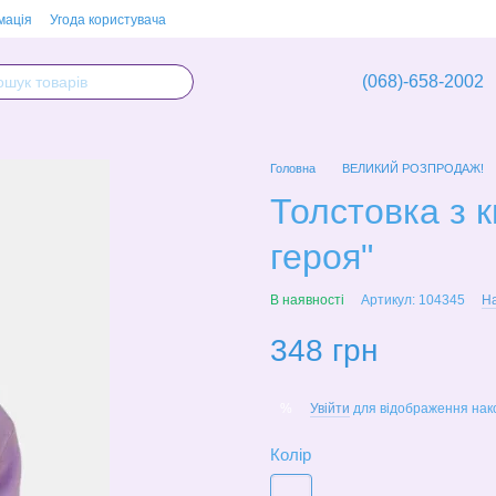
мація
Угода користувача
(068)-658-2002
Головна
ВЕЛИКИЙ РОЗПРОДАЖ!
Толстовка з к
героя"
В наявності
Артикул: 104345
На
348 грн
Увійти
для відображення нак
%
Колір