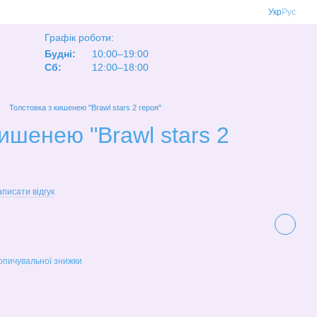
Укр
Рус
Графік роботи:
Будні:
10:00–19:00
Сб:
12:00–18:00
Толстовка з кишенею "Brawl stars 2 героя"
ишенею "Brawl stars 2
писати відгук
опичувальної знижки