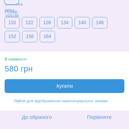
Розмір
110
122
128
134
140
146
152
158
164
В наявності
580 грн
Купити
Увійти
для відображення накопичувальної знижки
%
До обраного
Порівняти