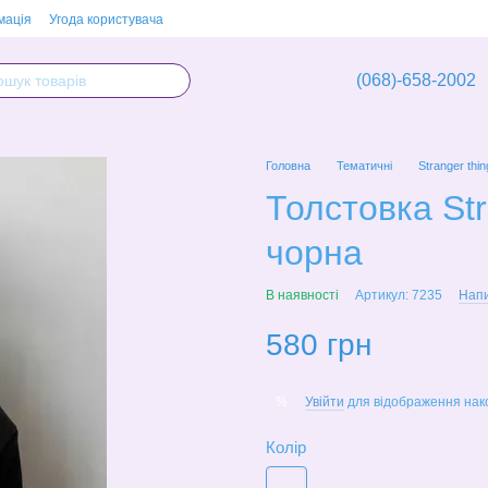
мація
Угода користувача
(068)-658-2002
Головна
Тематичні
Stranger thi
Толстовка Stra
чорна
В наявності
Артикул: 7235
Напи
580 грн
Увійти
для відображення нак
%
Колір