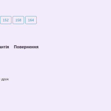
152
158
164
антія
Повернення
– друк