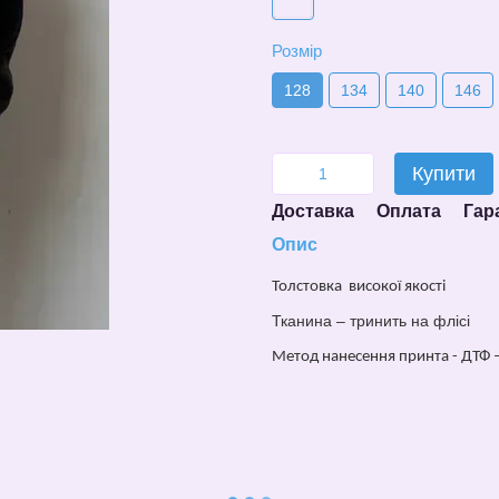
Розмір
128
134
140
146
Купити
Доставка
Оплата
Гар
Опис
Толстовка
високої якості
Тканина –
тринить на флісі
Метод нанесе
н
ня принта - ДТФ 