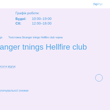
Укр
Рус
Графік роботи:
Будні:
10:00–19:00
Сб:
12:00–18:00
ngs
Толстовка Stranger tnings Hellfire club чорна
nger tnings Hellfire club
сати відгук
опичувальної знижки