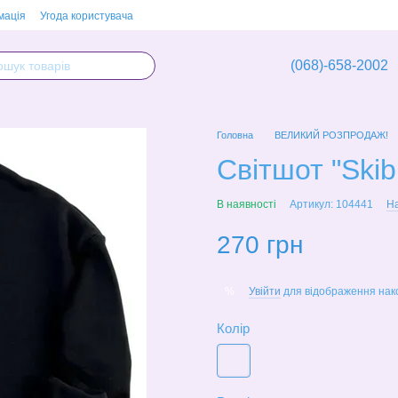
мація
Угода користувача
(068)-658-2002
Головна
ВЕЛИКИЙ РОЗПРОДАЖ!
Світшот "Skibid
В наявності
Артикул: 104441
На
270 грн
Увійти
для відображення нак
%
Колір