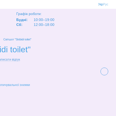
Укр
Рус
Графік роботи:
Будні:
10:00–19:00
Сб:
12:00–18:00
Світшот "Skibidi toilet"
i toilet"
писати відгук
опичувальної знижки