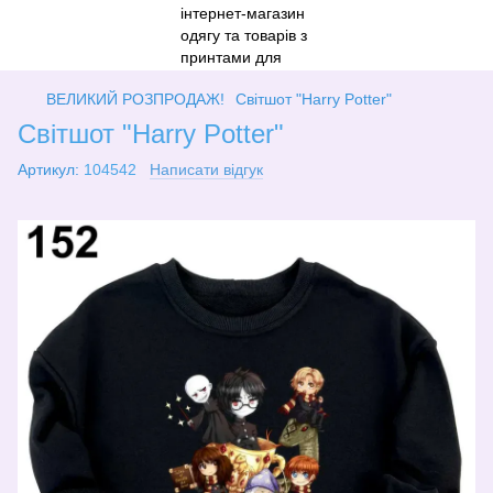
ВЕЛИКИЙ РОЗПРОДАЖ!
Світшот "Harry Potter"
Світшот "Harry Potter"
Артикул:
104542
Написати відгук