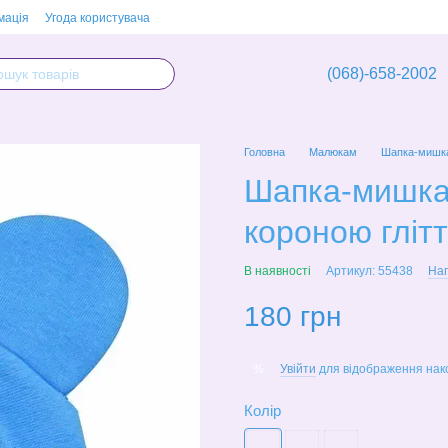
мація
Угода користувача
(068)-658-2002
Головна
Малюкам
Шапка-мишка 
Шапка-мишка "
короною глітт
В наявності
Артикул: 55438
Нап
180 грн
Увійти
для відображення нак
%
Колір