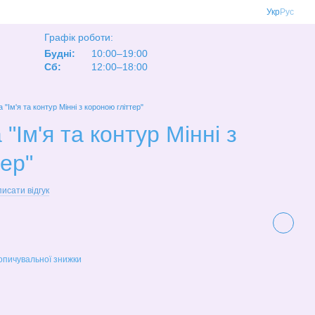
Укр
Рус
Графік роботи:
Будні:
10:00–19:00
Сб:
12:00–18:00
"Ім'я та контур Мінні з короною гліттер"
Ім'я та контур Мінні з
ер"
исати відгук
опичувальної знижки