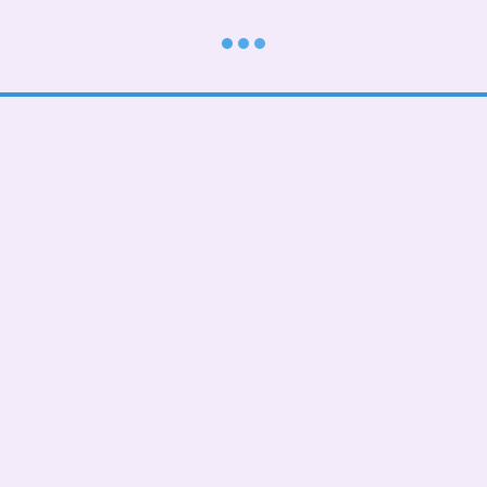
Каталог
Клієнтам
До школи
Вхід до кабінету
Тематичні
Про нас
Подарункові БОКСИ
Оплата і доставка
Дорослі діти (від 5 років)
Обмін та повернення
Дівчаткам
Контактна інформація
Хлопчикам
Угода користувача
Малюкам
Ми в соцмережах
Тато, мама, фемелілук
ПАТРИОТИЧНІ
День Народження
Чашки,бананки,кепки
Пледи, подушки
Сумка- шопер