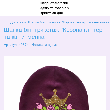
Дівчаткам
Шапка біні трикотаж "Корона гліттер та квіти іменн
Шапка біні трикотаж "Корона гліттер
та квіти іменна"
Артикул:
49874
Написати відгук