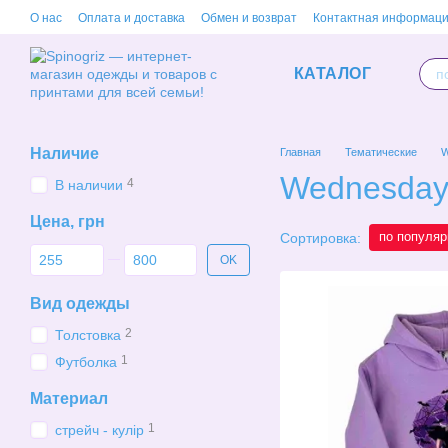
Перейти к основному контенту
О нас
Оплата и доставка
Обмен и возврат
Контактная информац
КАТАЛОГ
Наличие
Главная
Тематические
W
Wednesda
4
В наличии
Цена, грн
по популяр
Сортировка:
От Цена, грн
До Цена, грн
OK
Вид одежды
2
Толстовка
1
Футболка
Материал
1
стрейч - кулір