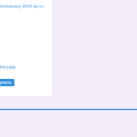
dnesday
упить
Каталог
Клиентам
В школу
Вход в личный кабинет