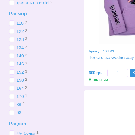
2
тринить на флісі
Размер
2
110
2
122
3
128
3
134
Артикул: 100803
3
140
Толстовка wednesday
3
146
3
152
600 грн
К
В наличии
2
158
2
164
1
170
1
86
1
98
Раздел
1
Футболки