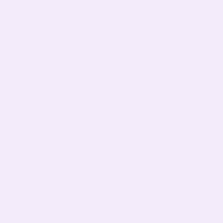
Тематические
О нас
Подарочные БОКСЫ
Оплата и доставка
Взрослые дети (от 5 лет)
Обмен и возврат
Девочкам
Контактная информация
Мальчикам
Пользовательское соглашение
Малышам
Мы в соцсетях
Папа, мама, фемелилук
ПАТРИОТИЧЕСКИЕ
День Рождения
Чашки,бананки,кепки
Пледы, подушки
Сумка- шопер
Базовые футболки
БОЛЬШАЯ РАСПРОДАЖА!
Halloween shop
Happy Easter!
Ко Дню всех влюбленных!