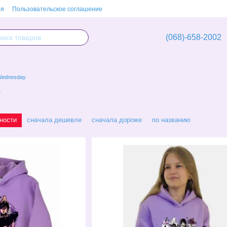
ия
Пользовательское соглашение
(068)-658-2002
ednesday
y
ности
сначала дешевле
сначала дороже
по названию