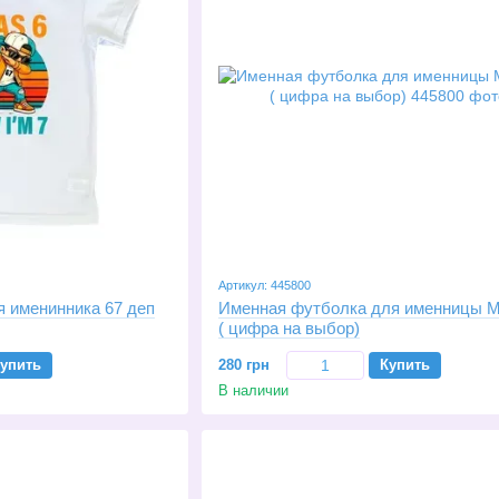
Артикул: 445800
я именинника 67 деп
Именная футболка для именницы Mi
( цифра на выбор)
упить
280 грн
Купить
В наличии