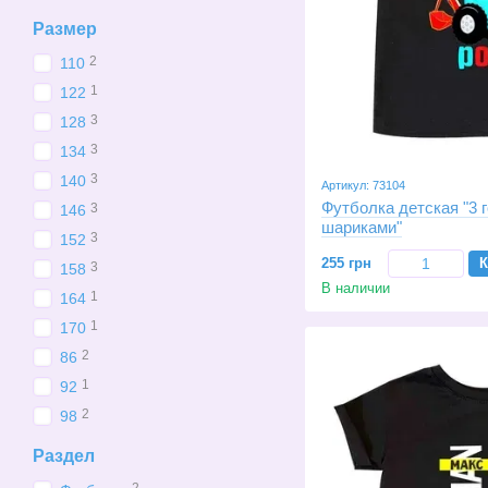
Размер
2
110
1
122
3
128
3
134
3
140
Артикул: 73104
Футболка детская "3 г
3
146
шариками"
3
152
255 грн
К
3
158
В наличии
1
164
1
170
2
86
1
92
2
98
Раздел