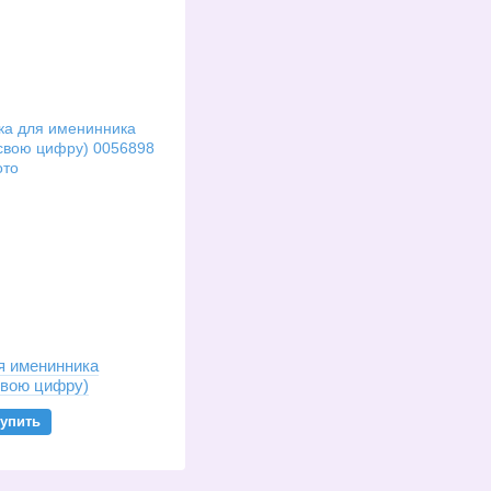
я именинника
свою цифру)
упить