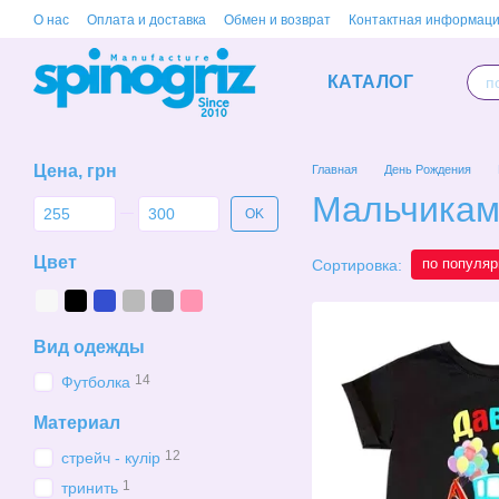
Перейти к основному контенту
О нас
Оплата и доставка
Обмен и возврат
Контактная информац
КАТАЛОГ
Цена, грн
Главная
День Рождения
Мальчика
От Цена, грн
До Цена, грн
OK
Цвет
по популяр
Сортировка:
Вид одежды
14
Футболка
Материал
12
стрейч - кулір
1
тринить