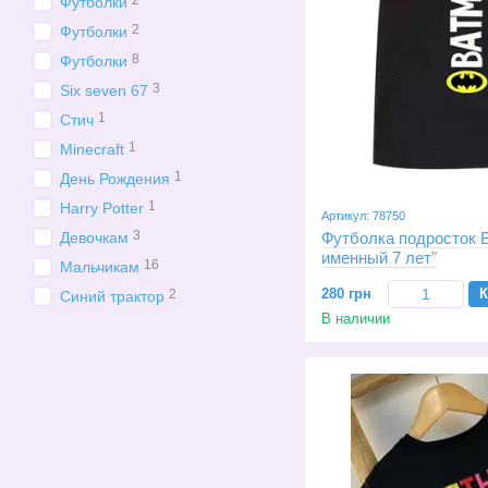
2
Футболки
2
Футболки
8
Футболки
3
Six seven 67
1
Стич
1
Minecraft
1
День Рождения
1
Harry Potter
Артикул: 78750
3
Девочкам
Футболка подросток B
именный 7 лет"
16
Мальчикам
280 грн
К
2
Синий трактор
В наличии