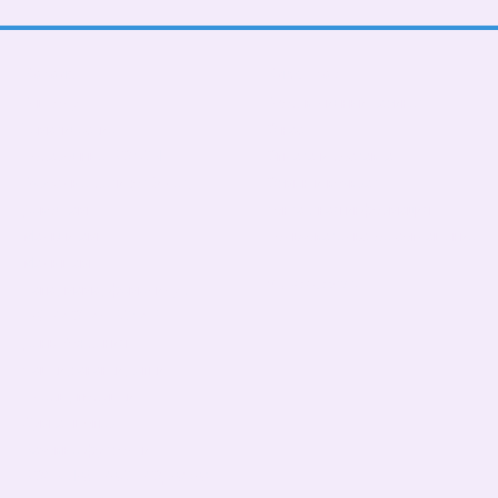
Каталог
Клиентам
В школу
Вход в личный кабинет
Тематические
О нас
Подарочные БОКСЫ
Оплата и доставка
Взрослые дети (от 5 лет)
Обмен и возврат
Девочкам
Контактная информация
Мальчикам
Пользовательское соглашение
Малышам
Мы в соцсетях
Папа, мама, фемелилук
ПАТРИОТИЧЕСКИЕ
День Рождения
Чашки,бананки,кепки
Пледы, подушки
Сумка- шопер
Базовые футболки
БОЛЬШАЯ РАСПРОДАЖА!