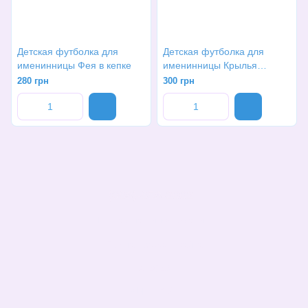
Детская футболка для
Детская футболка для
именинницы Фея в кепке
именинницы Крылья
бабочки
280 грн
300 грн
(068)-658-2002
Контактная информация
Полная версия сайта
© 2026
Укр
Рус