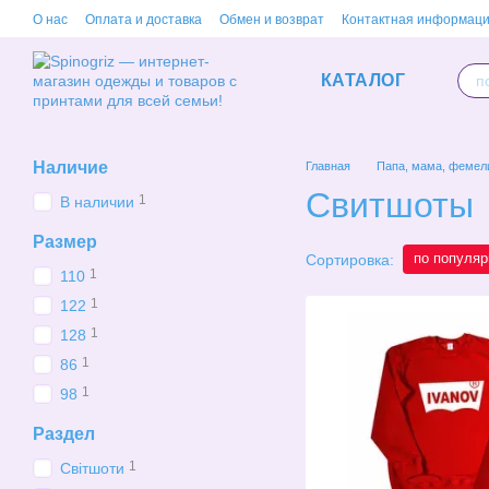
Перейти к основному контенту
О нас
Оплата и доставка
Обмен и возврат
Контактная информац
КАТАЛОГ
Наличие
Главная
Папа, мама, фемел
Свитшоты
1
В наличии
Размер
по популяр
Сортировка:
1
110
1
122
1
128
1
86
1
98
Раздел
1
Світшоти