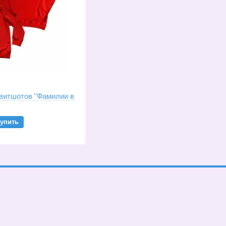
витшотов "Фамилии в
упить
Каталог
Клиентам
В школу
Вход в личный кабинет
Тематические
О нас
Подарочные БОКСЫ
Оплата и доставка