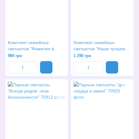
Комплект семейных
Комплект семейных
свитшотов "Фамилии в
свитшотов "Наше лучшее
логотипах"
Рождество красный"
980 грн
1 290 грн