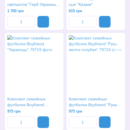
свитшотов "Герб Украины
сын "Казаки"
узор"
1 350 грн
615 грн
Комплект семейных
Комплект семейных
футболок Boyfriend
футболок Boyfriend "Рука
"Украинцы"
желто-голубая"
975 грн
975 грн