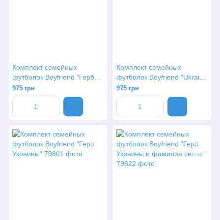
Комплект семейных
Комплект семейных
футболок Boyfriend "Герб
футболок Boyfriend "Ukraine
Украины в сердечке"
желто голубое сердечко"
975 грн
975 грн