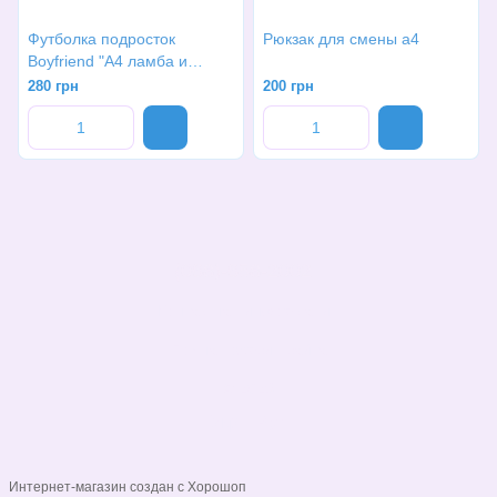
Футболка подросток
Рюкзак для смены а4
Boyfriend "А4 ламба и
гелик"
280 грн
200 грн
(068)-658-2002
Контактная информация
Полная версия сайта
© 2026
Укр
Рус
Интернет-магазин создан с Хорошоп