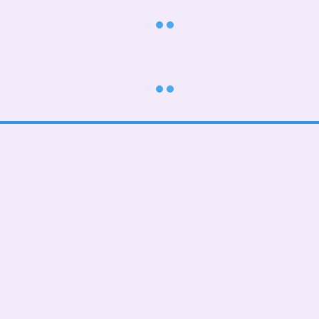
Каталог
Клиентам
В школу
Вход в личный кабинет
Тематические
О нас
Подарочные БОКСЫ
Оплата и доставка
Взрослые дети (от 5 лет)
Обмен и возврат
Девочкам
Контактная информация
Мальчикам
Пользовательское соглашение
Малышам
Мы в соцсетях
Папа, мама, фемелилук
ПАТРИОТИЧЕСКИЕ