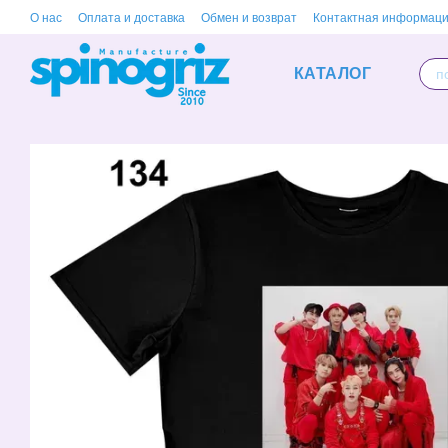
Перейти к основному контенту
О нас
Оплата и доставка
Обмен и возврат
Контактная информац
КАТАЛОГ