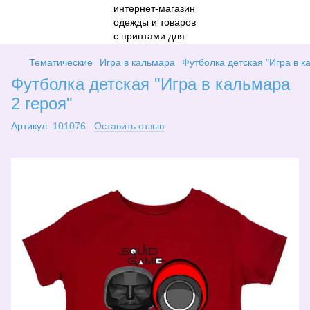
Тематические
Игра в кальмара
Футболка детская "Игра в к
Футболка детская "Игра в кальмара
2 героя"
Артикул:
101076
Оставить отзыв