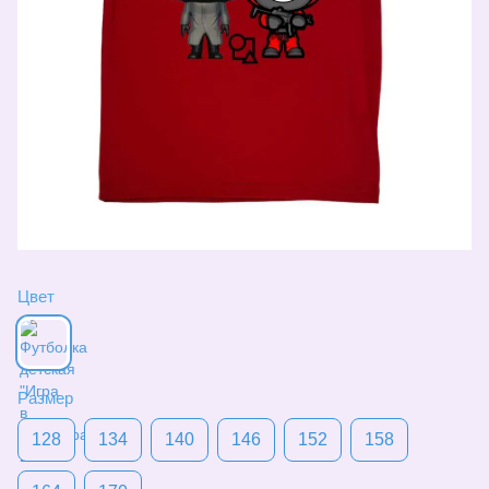
Цвет
Размер
128
134
140
146
152
158