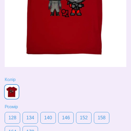
Колір
Розмір
128
134
140
146
152
158