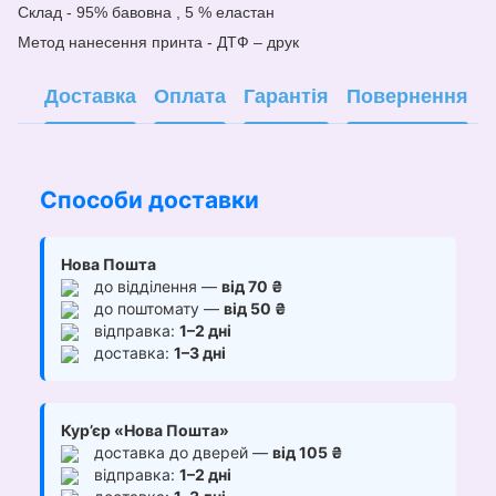
Склад - 95% бавовна , 5 % еластан
Метод нанесе
н
ня принта - ДТФ – друк
Доставка
Оплата
Гарантія
Повернення
Способи доставки
Нова Пошта
до відділення —
від 70 ₴
до поштомату —
від 50 ₴
відправка:
1–2 дні
доставка:
1–3 дні
Кур’єр «Нова Пошта»
доставка до дверей —
від 105 ₴
відправка:
1–2 дні