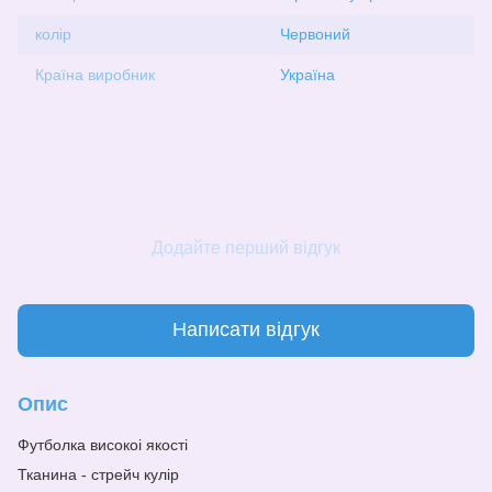
колір
Червоний
Країна виробник
Україна
Додайте перший відгук
Написати відгук
Опис
Футболка високоі якості
Тканина - стрейч кулір