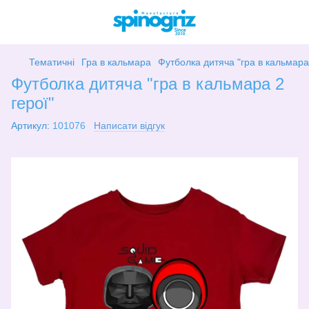
Тематичні
Гра в кальмара
Футболка дитяча "гра в кальмара 
Футболка дитяча "гра в кальмара 2
герої"
Артикул:
101076
Написати відгук