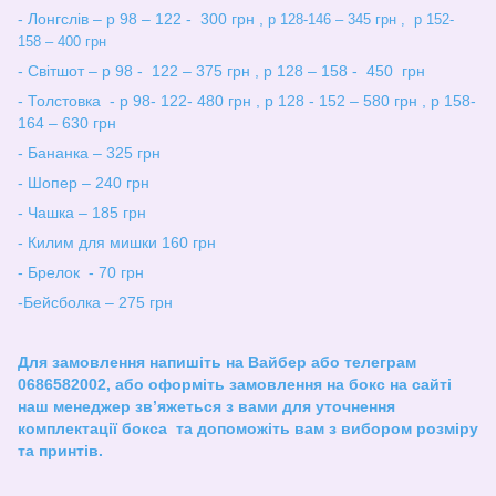
- Лонгслів – р 98 – 122 - 300 грн ,
р 128-146 – 345 грн , р 152-
158 – 400 грн
- Світшот – р 98 - 122 – 375 грн , р 128 – 158 - 450 грн
- Толстовка - р 98- 122- 480 грн , р 128 - 152 – 580 грн , р 158-
164 – 630 грн
- Бананка – 325 грн
- Шопер – 240 грн
- Чашка – 185 грн
- Килим для мишки 160 грн
- Брелок - 70 грн
-Бейсболка – 275 грн
Для замовлення напишіть на Вайбер або телеграм
0686582002, або оформіть замовлення на бокс на сайті
наш менеджер зв
’
яжеться з вами для уточнення
комплектації бокса та допоможіть вам з вибором розміру
та принтів.