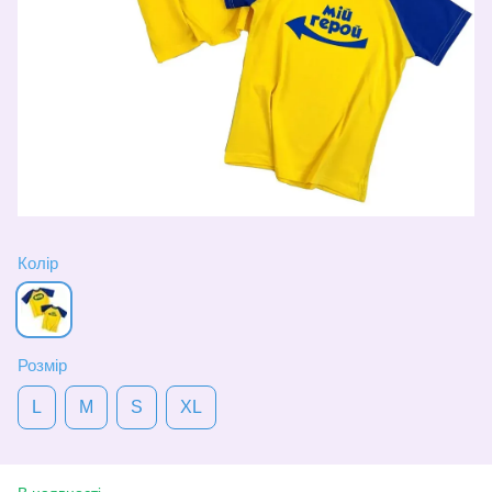
Колір
Розмір
L
M
S
XL