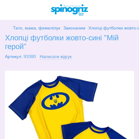
Тато, мама, фемелілук
Закоханим
Хлопці футболки жовто-с
Хлопці футболки жовто-сині "Мій
герой"
Артикул:
93380
Написати відгук