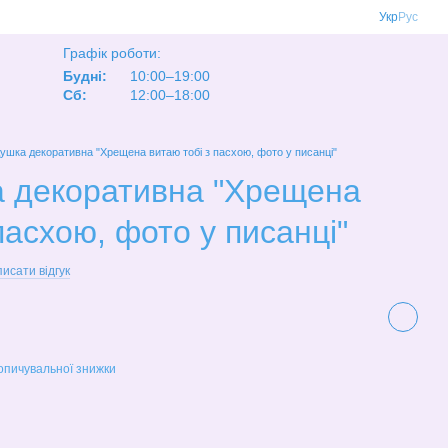
Укр
Рус
Графік роботи:
Будні:
10:00–19:00
Сб:
12:00–18:00
ушка декоративна "Хрещена витаю тобі з пасхою, фото у писанці"
а декоративна "Хрещена
пасхою, фото у писанці"
исати відгук
опичувальної знижки