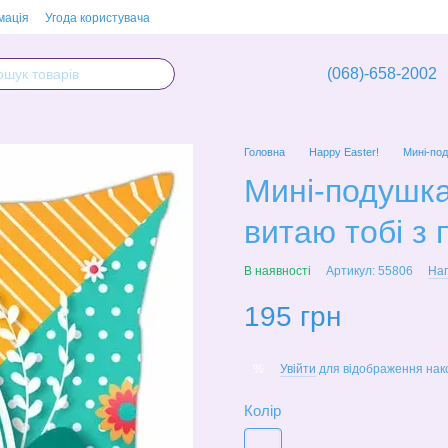
мація
Угода користувача
(068)-658-2002
Головна
Happy Easter!
Мині-под
Мині-подушк
витаю тобі з 
В наявності
Артикул: 55806
Нап
195 грн
Увійти
для відображення нак
%
Колір