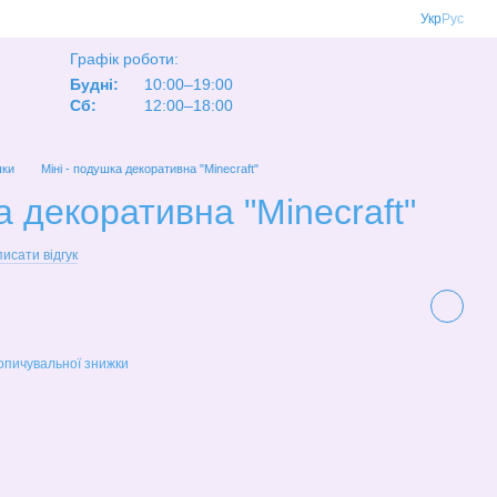
Укр
Рус
Графік роботи:
Будні:
10:00–19:00
Сб:
12:00–18:00
ки
Міні - подушка декоративна "Minecraft"
а декоративна "Minecraft"
исати відгук
опичувальної знижки