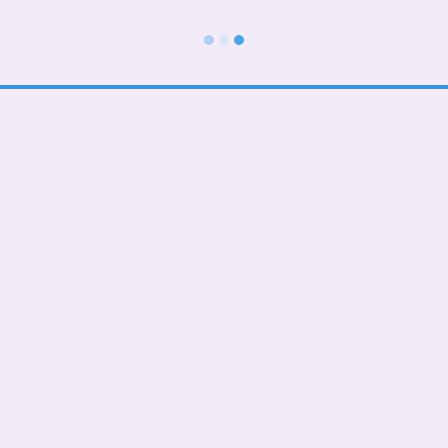
Каталог
Клієнтам
До школи
Вхід до кабінету
Тематичні
Про нас
Подарункові БОКСИ
Оплата і доставка
Дорослі діти (від 5 років)
Обмін та повернення
Дівчаткам
Контактна інформація
Хлопчикам
Угода користувача
Малюкам
Ми в соцмережах
Тато, мама, фемелілук
ПАТРИОТИЧНІ
День Народження
Чашки,бананки,кепки
Пледи, подушки
Сумка- шопер