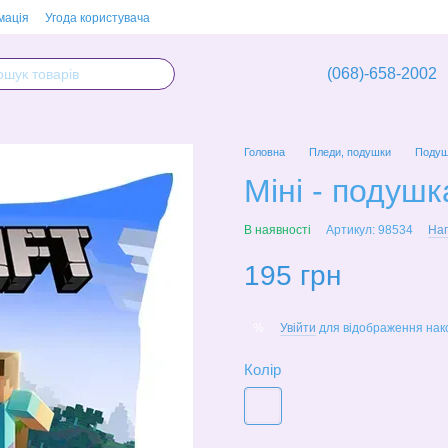
мація
Угода користувача
(068)-658-2002
Головна
Пледи, подушки
Подуш
Міні - подушк
В наявності
Артикул: 98534
Нап
195 грн
Увійти
для відображення нак
%
Колір