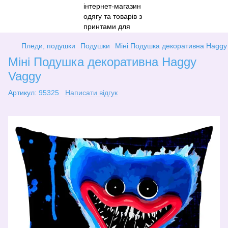
Пледи, подушки
Подушки
Міні Подушка декоративна Haggy
Міні Подушка декоративна Haggy
Vaggy
Артикул:
95325
Написати відгук