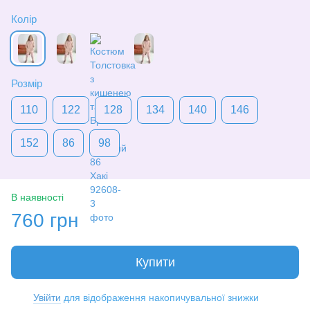
Колір
Розмір
110
122
128
134
140
146
152
86
98
В наявності
760 грн
Купити
Увійти
для відображення накопичувальної знижки
%