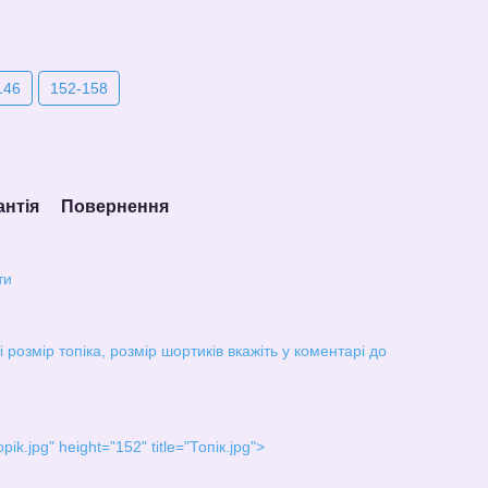
146
152-158
антія
Повернення
ти
 розмір топіка, розмір шортиків вкажіть у коментарі до
pik.jpg" height="152" title="Топік.jpg">