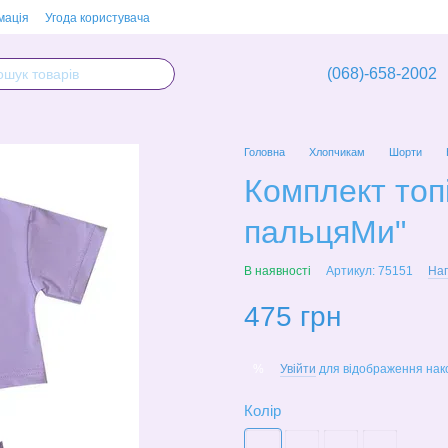
мація
Угода користувача
(068)-658-2002
Головна
Хлопчикам
Шорти
Комплект топі
пальцяМи"
В наявності
Артикул: 75151
Нап
475 грн
Увійти
для відображення нак
%
Колір