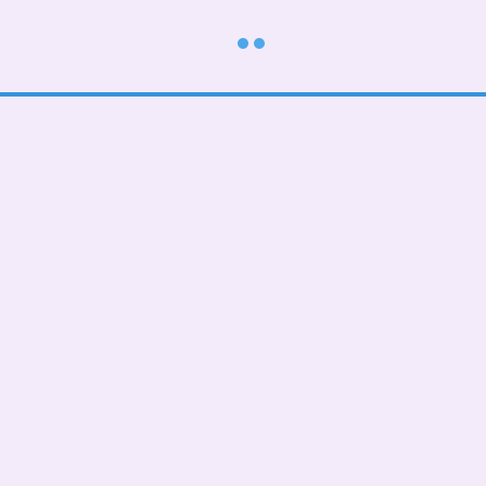
Каталог
Клієнтам
До школи
Вхід до кабінету
Тематичні
Про нас
Подарункові БОКСИ
Оплата і доставка
Дорослі діти (від 5 років)
Обмін та повернення
Дівчаткам
Контактна інформація
Хлопчикам
Угода користувача
Малюкам
Ми в соцмережах
Тато, мама, фемелілук
ПАТРИОТИЧНІ
День Народження
Чашки,бананки,кепки
Пледи, подушки
Сумка- шопер