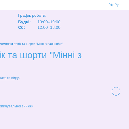
Укр
Рус
Графік роботи:
Будні:
10:00–19:00
Сб:
12:00–18:00
Комплект топік та шорти "Мінні з пальцяМи"
к та шорти "Мінні з
исати відгук
опичувальної знижки