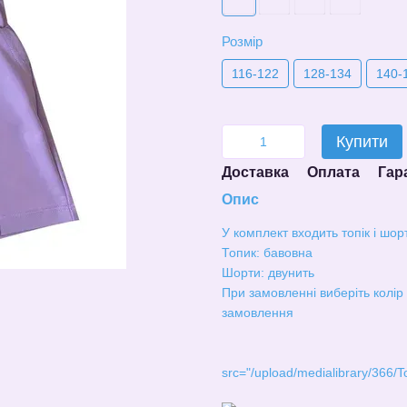
Розмір
116-122
128-134
140-
Купити
Доставка
Оплата
Гар
Опис
У комплект входить топік і шор
Топик: бавовна
Шорти: двунить
При замовленні виберіть колір і
замовлення
src="/upload/medialibrary/366/To