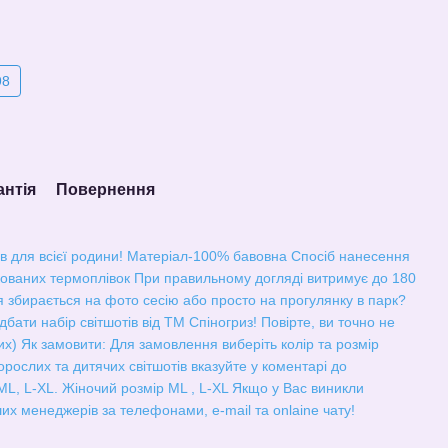
98
антія
Повернення
ів для всієї родини! Матеріал-100% бавовна Спосіб нанесення
ованих термоплівок При правильному догляді витримує до 180
 збирається на фото сесію або просто на прогулянку в парк?
бати набір світшотів від ТМ Спіногриз! Повірте, ви точно не
х) Як замовити: Для замовлення виберіть колір та розмір
орослих та дитячих світшотів вказуйте у коментарі до
L, L-XL. Жіночий розмір ML , L-XL Якщо у Вас виникли
их менеджерів за телефонами, e-mail та onlaine чату!