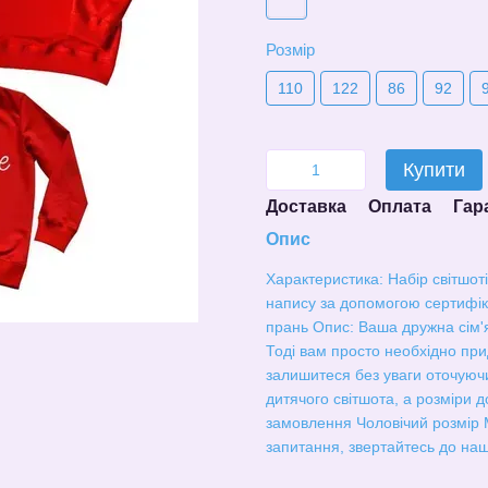
Розмір
110
122
86
92
Купити
Доставка
Оплата
Гар
Опис
Характеристика: Набір світшот
напису за допомогою сертифік
прань Опис: Ваша дружна сім'я
Тоді вам просто необхідно прид
залишитеся без уваги оточуючи
дитячого світшота, а розміри д
замовлення Чоловічий розмір M
запитання, звертайтесь до наш