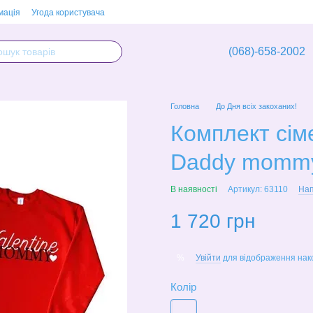
мація
Угода користувача
(068)-658-2002
Головна
До Дня всіх закоханих!
Комплект сіме
Daddy momm
В наявності
Артикул: 63110
Нап
1 720 грн
Увійти
для відображення нак
%
Колір