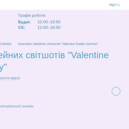
Укр
Рус
Графік роботи:
Будні:
10:00–19:00
Сб:
12:00–18:00
Сімейні
Комплект сімейних світшотів "Valentine Daddy mommy"
йних світшотів "Valentine
y"
исати відгук
опичувальної знижки