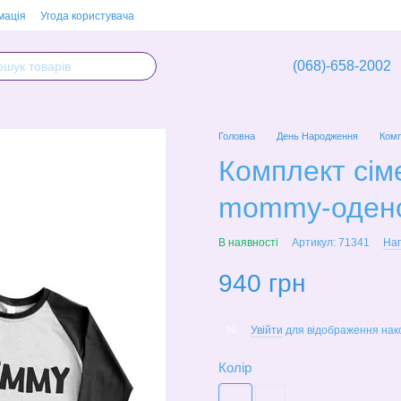
мація
Угода користувача
(068)-658-2002
Головна
День Народження
Комп
Комплект сім
mommy-оденоч
В наявності
Артикул: 71341
Нап
940 грн
Увійти
для відображення нак
%
Колір