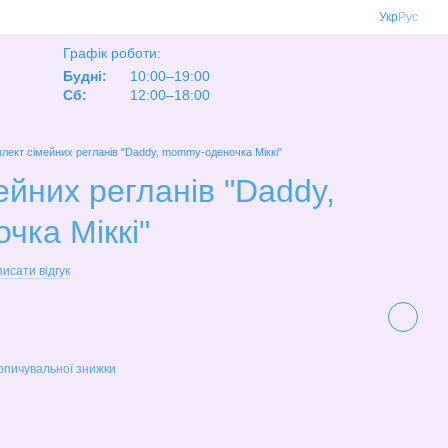
Укр
Рус
Графік роботи:
Будні:
10:00–19:00
Сб:
12:00–18:00
лект сімейних регланів "Daddy, mommy-оденочка Міккі"
ейних регланів "Daddy,
ка Міккі"
исати відгук
опичувальної знижки