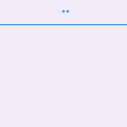
Каталог
Клієнтам
До школи
Вхід до кабінету
Тематичні
Про нас
Подарункові БОКСИ
Оплата і доставка
Дорослі діти (від 5 років)
Обмін та повернення
Дівчаткам
Контактна інформація
Хлопчикам
Угода користувача
Малюкам
Ми в соцмережах
Тато, мама, фемелілук
ПАТРИОТИЧНІ
День Народження
Чашки,бананки,кепки
Пледи, подушки
Сумка- шопер