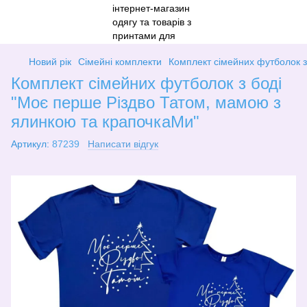
Новий рік
Сімейні комплекти
Комплект сімейних футболок з
Комплект сімейних футболок з боді
"Моє перше Різдво Татом, мамою з
ялинкою та крапочкаМи"
Артикул:
87239
Написати відгук