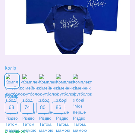
Колір
Розмір
68
74
80
86
В наявності