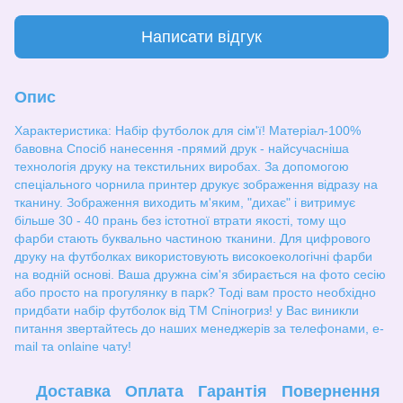
Написати відгук
Опис
Характеристика: Набір футболок для сім'ї! Матеріал-100%
бавовна Спосіб нанесення -прямий друк - найсучасніша
технологія друку на текстильних виробах. За допомогою
спеціального чорнила принтер друкує зображення відразу на
тканину. Зображення виходить м'яким, "дихає" і витримує
більше 30 - 40 прань без істотної втрати якості, тому що
фарби стають буквально частиною тканини. Для цифрового
друку на футболках використовують високоекологічні фарби
на водній основі. Ваша дружна сім'я збирається на фото сесію
або просто на прогулянку в парк? Тоді вам просто необхідно
придбати набір футболок від ТМ Спіногриз! у Вас виникли
питання звертайтесь до наших менеджерів за телефонами, e-
mail та onlaine чату!
Доставка
Оплата
Гарантія
Повернення