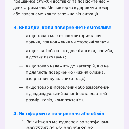
працівника служби доставки та повідомте нас у
день отримання. Ми повторно відправимо товар
або повернемо кошти залежно від ситуації.
3. Випадки, коли повернення неможливе
якщо товар має ознаки використання,
прання, пошкодження чи сторонні запахи;
якщо зняті або пошкоджені ярлики, пломби,
відсутнє пакування;
якщо товар належить до категорій, що не
підлягають поверненню (нижня білизна,
шкарпетки, купальники тощо);
якщо товар виготовлений або замовлений
під індивідуальний запит (нестандартний
розмір, колір, комплектація).
4. Як оформити повернення або обмін
Зв’яжіться з менеджером за телефонами:
066 757 47 83
або
068 658 20 02
.