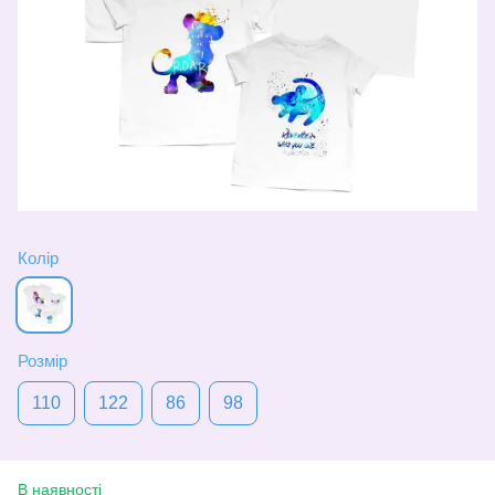
Колір
Розмір
110
122
86
98
В наявності