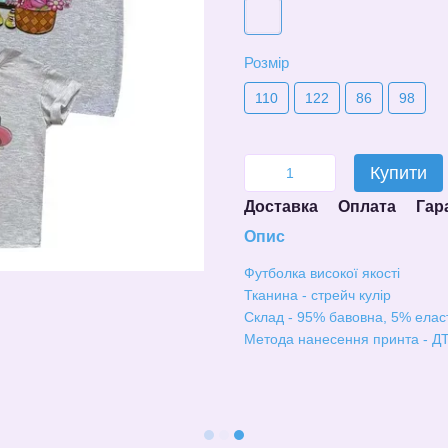
Розмір
110
122
86
98
Купити
Доставка
Оплата
Гар
Опис
Футболка високої якості
Тканина - стрейч кулір
Склад - 95% бавовна, 5% елас
Метода нанесення принта - ДТ