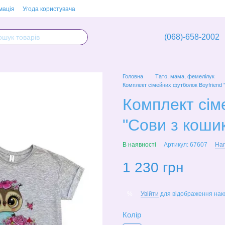
мація
Угода користувача
(068)-658-2002
Головна
Тато, мама, фемелілук
Комплект сімейних футболок Boyfriend 
Комплект сім
"Сови з кошик
В наявності
Артикул: 67607
Нап
1 230 грн
Увійти
для відображення нак
%
Колір