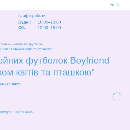
Укр
Рус
Графік роботи:
Будні:
10:00–19:00
Сб:
12:00–18:00
Сімейні комплекти футболок
"Сови з кошиком квітів та пташкою"
ейних футболок Boyfriend
ом квітів та пташкою"
исати відгук
опичувальної знижки