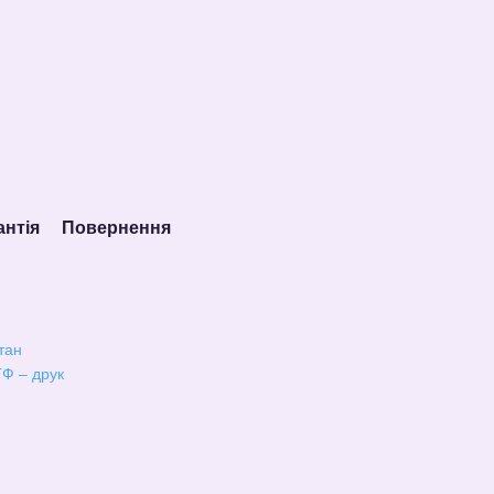
антія
Повернення
тан
Ф – друк