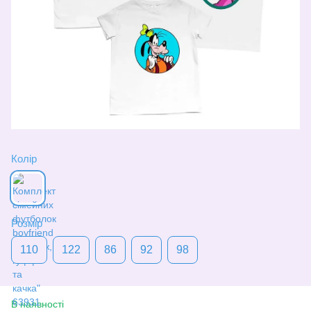
Колір
Розмір
110
122
86
92
98
В наявності